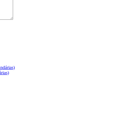
ndárias)
rias)