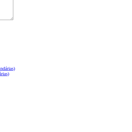
ndárias)
rias)